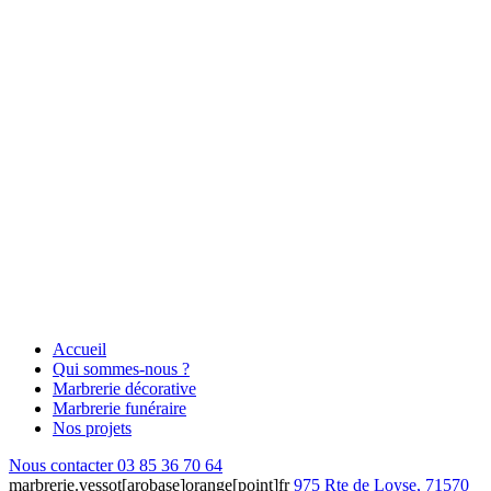
Accueil
Qui sommes-nous ?
Marbrerie décorative
Marbrerie funéraire
Nos projets
Nous contacter
03 85 36 70 64
marbrerie.vessot[arobase]orange[point]fr
975 Rte de Loyse, 71570