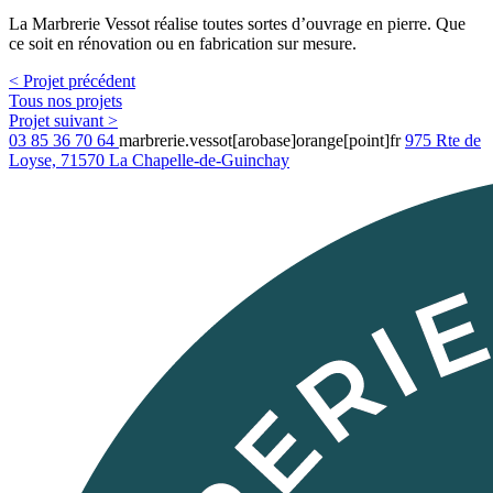
La Marbrerie Vessot réalise toutes sortes d’ouvrage en pierre. Que
ce soit en rénovation ou en fabrication sur mesure.
< Projet précédent
Tous nos projets
Projet suivant >
03 85 36 70 64
marbrerie.vessot[arobase]orange[point]fr
975 Rte de
Loyse, 71570 La Chapelle-de-Guinchay