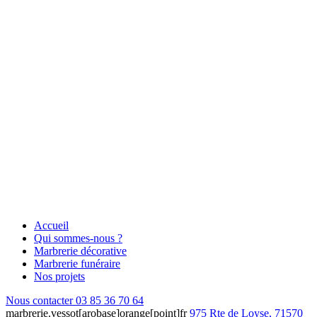
Accueil
Qui sommes-nous ?
Marbrerie décorative
Marbrerie funéraire
Nos projets
Nous contacter
03 85 36 70 64
marbrerie.vessot[arobase]orange[point]fr
975 Rte de Loyse, 71570