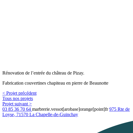
Rénovation de l’entrée du château de Pizay.
Fabrication couvertines chapiteau en pierre de Beaunotte
< Projet précédent
Tous nos projets
Projet suivant >
03 85 36 70 64
marbrerie.vessot[arobase]orange[point]fr
975 Rte de
Loyse, 71570 La Chapelle-de-Guinchay