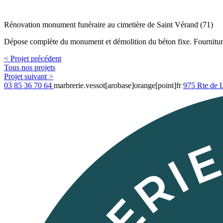
Rénovation monument funéraire au cimetière de Saint Vérand (71)
Dépose complète du monument et démolition du béton fixe. Fourniture 
< Projet précédent
Tous nos projets
Projet suivant >
03 85 36 70 64
marbrerie.vessot[arobase]orange[point]fr
975 Rte de 