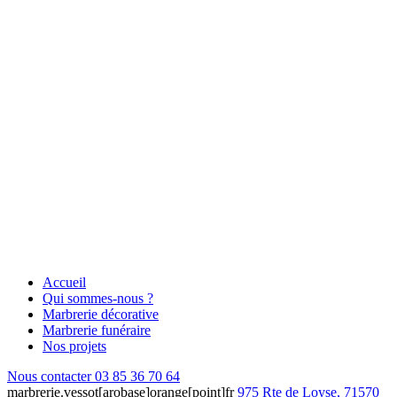
Accueil
Qui sommes-nous ?
Marbrerie décorative
Marbrerie funéraire
Nos projets
Nous contacter
03 85 36 70 64
marbrerie.vessot[arobase]orange[point]fr
975 Rte de Loyse, 71570