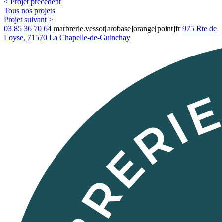
< Projet précédent
Tous nos projets
Projet suivant >
03 85 36 70 64
marbrerie.vessot[arobase]orange[point]fr
975 Rte de
Loyse, 71570 La Chapelle-de-Guinchay