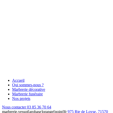
Accueil
Qui sommes-nous ?
Marbrerie décorative
Marbrerie funéraire
Nos projets
Nous contacter
03 85 36 70 64
marbrerie.vessot[arobase]orange[point]fr
975 Rte de Loyse, 71570