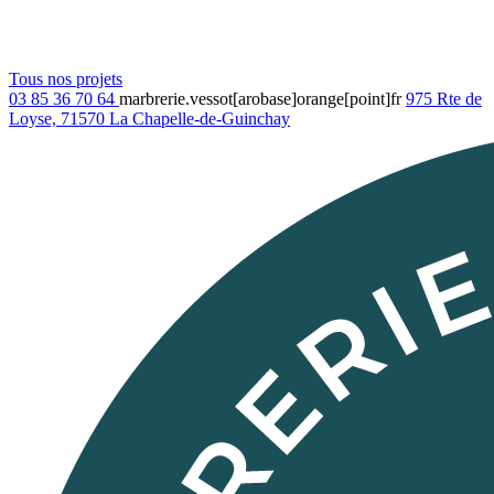
Tous nos projets
03 85 36 70 64
marbrerie.vessot[arobase]orange[point]fr
975 Rte de
Loyse, 71570 La Chapelle-de-Guinchay